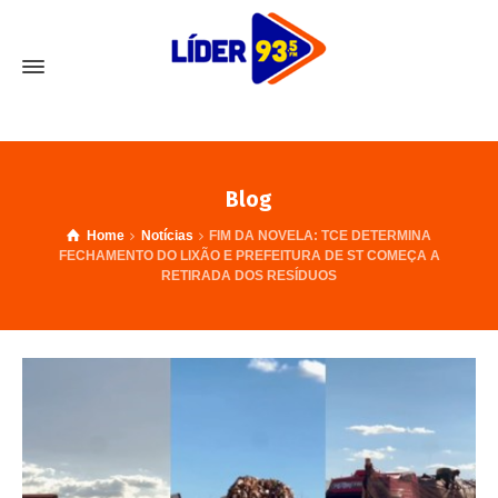
Blog
Home
Notícias
FIM DA NOVELA: TCE DETERMINA
FECHAMENTO DO LIXÃO E PREFEITURA DE ST COMEÇA A
RETIRADA DOS RESÍDUOS