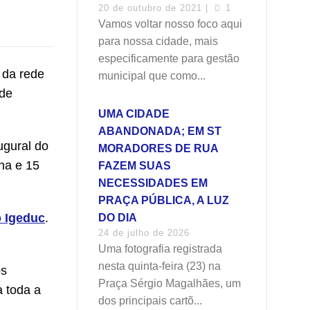
20 de outubro de 2021 |
1
Vamos voltar nosso foco aqui
para nossa cidade, mais
especificamente para gestão
 da rede
municipal que como...
 de
UMA CIDADE
ABANDONADA; EM ST
ugural do
MORADORES DE RUA
na e 15
FAZEM SUAS
NECESSIDADES EM
PRAÇA PÚBLICA, A LUZ
o Igeduc
.
DO DIA
24 de julho de 2026
Uma fotografia registrada
nesta quinta-feira (23) na
os
Praça Sérgio Magalhães, um
a toda a
dos principais cartõ...