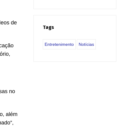
leos de
Tags
Entretenimento
Notícias
icação
ório,
sas no
co, além
nado”,