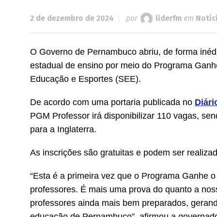
2 de dezembro de 2024
por
liderfm
em
Notíc
O Governo de Pernambuco abriu, de forma inédit
estadual de ensino por meio do Programa Ganh
Educação e Esportes (SEE).
De acordo com uma portaria publicada no
Diári
PGM Professor irá disponibilizar 110 vagas, sen
para a Inglaterra.
As inscrições são gratuitas e podem ser realizad
“Esta é a primeira vez que o Programa Ganhe o
professores. É mais uma prova do quanto a noss
professores ainda mais bem preparados, gerando
educação de Pernambuco”, afirmou a governado