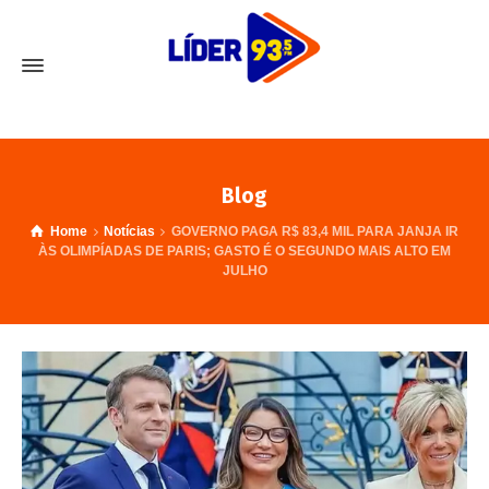
Blog
Home
Notícias
GOVERNO PAGA R$ 83,4 MIL PARA JANJA IR
ÀS OLIMPÍADAS DE PARIS; GASTO É O SEGUNDO MAIS ALTO EM
JULHO