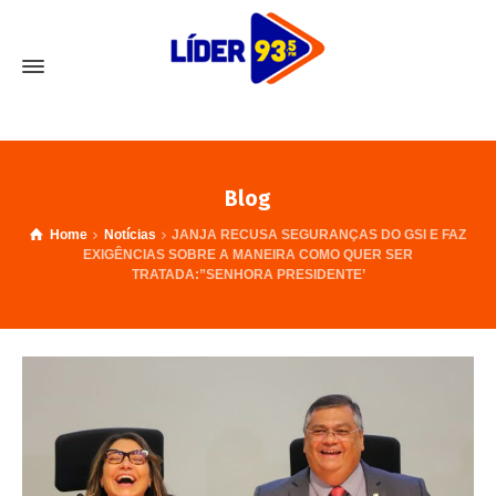
Blog
Home
Notícias
JANJA RECUSA SEGURANÇAS DO GSI E FAZ
EXIGÊNCIAS SOBRE A MANEIRA COMO QUER SER
TRATADA:”SENHORA PRESIDENTE’