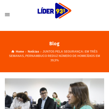
Blog
Home
Notícias
JUNTOS PELA SEGURANÇA: EM TRÊS
SEMANAS, PERNAMBUCO REDUZ NÚMERO DE HOMICÍDIOS EM
39,5%