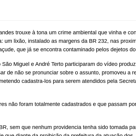
andes trouxe à tona um crime ambiental que vinha e con
a: um lixão, instalado as margens da BR 232, nas proxi
çude, que já se encontra contaminado pelos dejetos do 
São Miguel e André Terto participaram do vídeo produz
sar de não se pronunciar sobre o assunto, promoveu a re
ometendo cadastra-los para serem atendidos pela Secret
res não foram totalmente cadastrados e que passam po
a BR, sem que nenhum providencia tenha sido tomada pa
e que diante da proibição da prefeitura da atuação dos