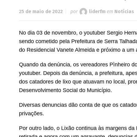
25 de maio de 2022
por
liderfm
em
Notícias
No dia 03 de novembro, o youtuber Sergio Hern
sendo cometido pela Prefeitura de Serra Talhad
do Residencial Vanete Almeida e próximo a um a
Quando da denúncia, os vereadores Pìnheiro do 
youtuber. Depois da denúncia, a prefeitura, ape
dos catadores de lixo que atuavam no local, pr
Desenvolvimento Social do Município.
Diversas denuncias dão conta de que os catado
privações.
Por outro lado, o Lixão continua às margens d
retirada e agora com um agravante, denuncias d