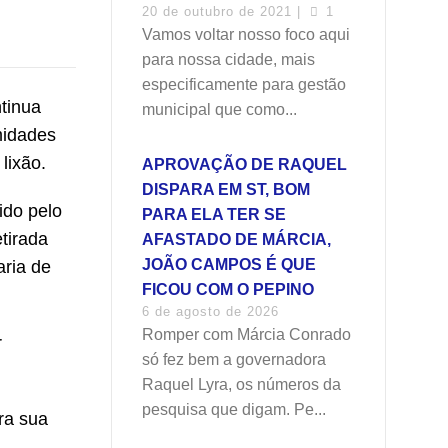
20 de outubro de 2021 |
1
Vamos voltar nosso foco aqui
para nossa cidade, mais
especificamente para gestão
tinua
municipal que como...
midades
lixão.
APROVAÇÃO DE RAQUEL
DISPARA EM ST, BOM
ido pelo
PARA ELA TER SE
tirada
AFASTADO DE MÁRCIA,
JOÃO CAMPOS É QUE
aria de
FICOU COM O PEPINO
6 de agosto de 2026
Romper com Márcia Conrado
r
só fez bem a governadora
Raquel Lyra, os números da
pesquisa que digam. Pe...
ra sua