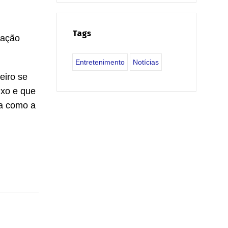
Tags
uação
Entretenimento
Notícias
eiro se
ixo e que
 a como a