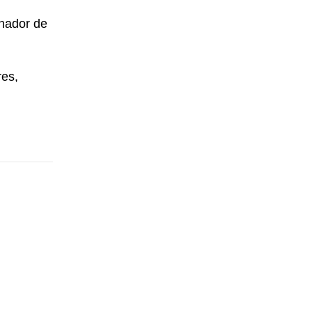
nador de
res,