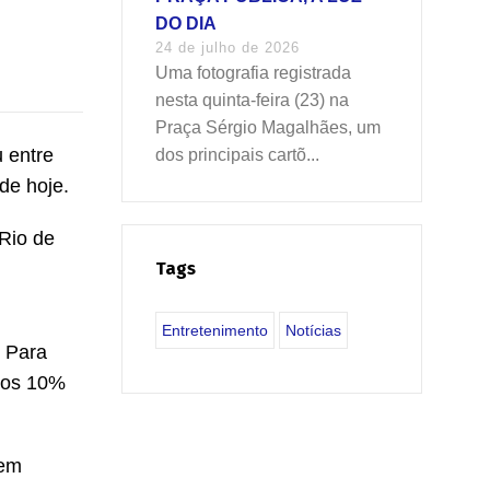
DO DIA
24 de julho de 2026
Uma fotografia registrada
nesta quinta-feira (23) na
Praça Sérgio Magalhães, um
u entre
dos principais cartõ...
de hoje.
Rio de
Tags
Entretenimento
Notícias
. Para
ros 10%
zem