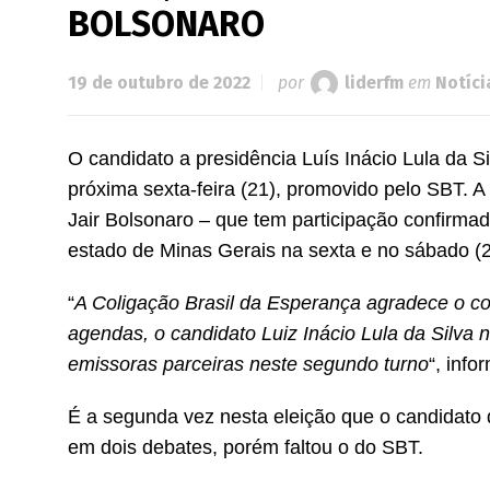
BOLSONARO
19 de outubro de 2022
por
liderfm
em
Notíci
O candidato a presidência Luís Inácio Lula da Si
próxima sexta-feira (21), promovido pelo SBT. A
Jair Bolsonaro – que tem participação confirma
estado de Minas Gerais na sexta e no sábado (2
“
A Coligação Brasil da Esperança agradece o con
agendas, o candidato Luiz Inácio Lula da Silva
emissoras parceiras neste segundo turno
“, inf
É a segunda vez nesta eleição que o candidato d
em dois debates, porém faltou o do SBT.