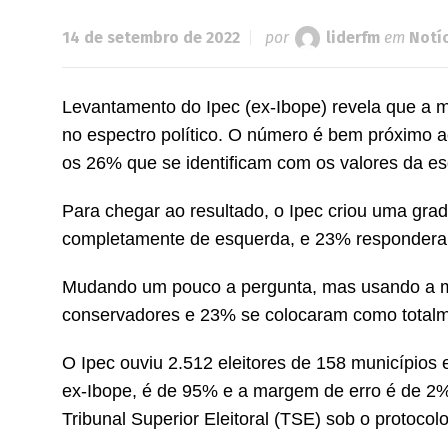
14 de setembro de 2022
por
liderfm
em
Notí
Levantamento do Ipec (ex-Ibope) revela que a ma
no espectro político. O número é bem próximo
os 26% que se identificam com os valores da e
Para chegar ao resultado, o Ipec criou uma gra
completamente de esquerda, e 23% responderam
Mudando um pouco a pergunta, mas usando a m
conservadores e 23% se colocaram como totalm
O Ipec ouviu 2.512 eleitores de 158 municípios 
ex-Ibope, é de 95% e a margem de erro é de 2%
Tribunal Superior Eleitoral (TSE) sob o protoco