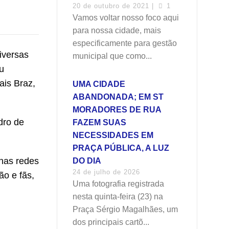
20 de outubro de 2021 |
1
Vamos voltar nosso foco aqui
para nossa cidade, mais
especificamente para gestão
iversas
municipal que como...
u
is Braz,
UMA CIDADE
ABANDONADA; EM ST
MORADORES DE RUA
dro de
FAZEM SUAS
NECESSIDADES EM
PRAÇA PÚBLICA, A LUZ
 nas redes
DO DIA
24 de julho de 2026
ão e fãs,
Uma fotografia registrada
nesta quinta-feira (23) na
Praça Sérgio Magalhães, um
dos principais cartõ...