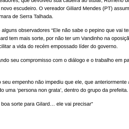
adores, que devolveu sua cadeira ao titular, Romèrio d
novo escudeiro. O vereador Giliard Mendes (PT) assum
âmara de Serra Talhada.
o alguns observadores “Ele não sabe o pepino que vai te
iard tem mais sorte, por não ter um Vandinho na oposiç
acilitar a vida do recém empossado líder do governo.
ando seu compromisso com o diálogo e o trabalho em pa
o seu empenho não impediu que ele, que anteriormente 
o uma ‘persona non grata’, dentro do grupo da prefeita.
 boa sorte para Gilard… ele vai precisar”