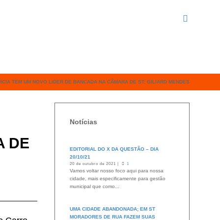
RCIA TEM UM NOVO LIDER DE BANCADA NA CÂMARA DE ST: GILIARD MENDES
Notícias
A DE
EDITORIAL DO X DA QUESTÃO – DIA
20/10/21
20 de outubro de 2021 |
1
Vamos voltar nosso foco aqui para nossa
cidade, mais especificamente para gestão
municipal que como...
UMA CIDADE ABANDONADA; EM ST
MORADORES DE RUA FAZEM SUAS