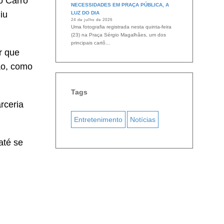
o Carro
NECESSIDADES EM PRAÇA PÚBLICA, A
iu
LUZ DO DIA
24 de julho de 2026
Uma fotografia registrada nesta quinta-feira
(23) na Praça Sérgio Magalhães, um dos
principais cartõ...
r que
ão, como
Tags
rceria
Entretenimento
Notícias
até se