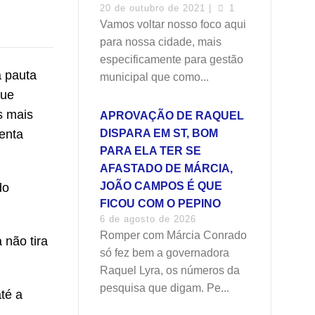
20 de outubro de 2021 |
1
Vamos voltar nosso foco aqui
para nossa cidade, mais
especificamente para gestão
a pauta
municipal que como...
que
s mais
APROVAÇÃO DE RAQUEL
enta
DISPARA EM ST, BOM
PARA ELA TER SE
AFASTADO DE MÁRCIA,
JOÃO CAMPOS É QUE
do
FICOU COM O PEPINO
6 de agosto de 2026
Romper com Márcia Conrado
 não tira
só fez bem a governadora
Raquel Lyra, os números da
pesquisa que digam. Pe...
té a