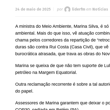
24 de maio de 2025
por
liderfm
em
Notícias
A ministra do Meio Ambiente, Marina Silva, é s
ambiental. Mais do que isso, vê atuação combi
chama pelos corredores da repartição de “retroc
duras são contra Rui Costa (Casa Civil), que v
burocrática atrasada, que trava as obras do No
Marina se queixa de que não tem suporte de Lul
petróleo na Margem Equatorial.
Outra reclamação recorrente é sobre a tal autori
do papel.
Assessores de Marina garantem que deixar o pos
COP30, sediada em Belém (PA)