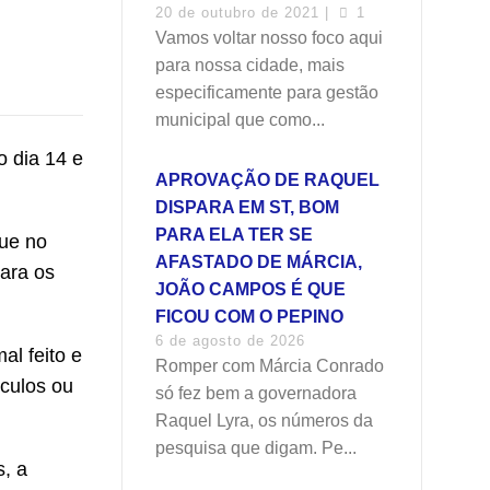
20 de outubro de 2021 |
1
Vamos voltar nosso foco aqui
para nossa cidade, mais
especificamente para gestão
municipal que como...
o dia 14 e
APROVAÇÃO DE RAQUEL
DISPARA EM ST, BOM
PARA ELA TER SE
que no
AFASTADO DE MÁRCIA,
ara os
JOÃO CAMPOS É QUE
FICOU COM O PEPINO
6 de agosto de 2026
al feito e
Romper com Márcia Conrado
ículos ou
só fez bem a governadora
Raquel Lyra, os números da
pesquisa que digam. Pe...
, a