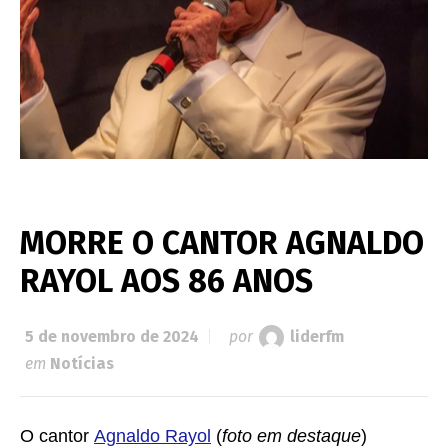
MORRE O CANTOR AGNALDO
RAYOL AOS 86 ANOS
5 de novembro de 2024
por
liderfm
em
Notícias
O cantor
Agnaldo Rayol
(
foto em destaque
)