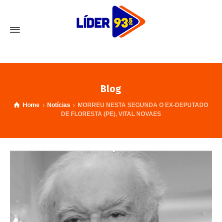
Blog
Home
Notícias
MORREU NESTA SEGUNDA O EX-DEPUTADO
DE FLORESTA (PE), VITAL NOVAES