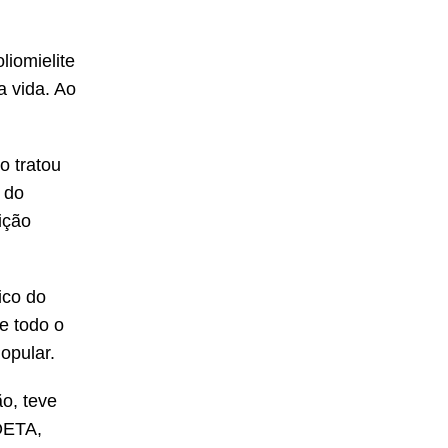
liomielite
a vida. Ao
o tratou
 do
ição
ico do
e todo o
opular.
o, teve
POETA,