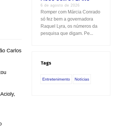
6 de agosto de 2026
Romper com Márcia Conrado
só fez bem a governadora
Raquel Lyra, os números da
pesquisa que digam. Pe...
ão Carlos
Tags
tou
Entretenimento
Notícias
Acioly,
o