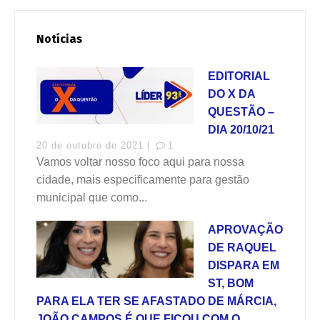
Notícias
EDITORIAL
DO X DA
QUESTÃO –
DIA 20/10/21
20 de outubro de 2021 |
1
Vamos voltar nosso foco aqui para nossa
cidade, mais especificamente para gestão
municipal que como...
APROVAÇÃO
DE RAQUEL
DISPARA EM
ST, BOM
PARA ELA TER SE AFASTADO DE MÁRCIA,
JOÃO CAMPOS É QUE FICOU COM O