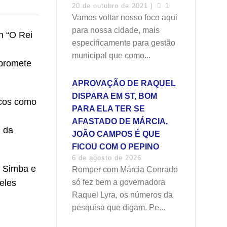
20 de outubro de 2021 |
1
Vamos voltar nosso foco aqui
para nossa cidade, mais
n “O Rei
especificamente para gestão
municipal que como...
 promete
APROVAÇÃO DE RAQUEL
DISPARA EM ST, BOM
icos como
PARA ELA TER SE
AFASTADO DE MÁRCIA,
l da
JOÃO CAMPOS É QUE
FICOU COM O PEPINO
6 de agosto de 2026
e Simba e
Romper com Márcia Conrado
eles
só fez bem a governadora
Raquel Lyra, os números da
pesquisa que digam. Pe...