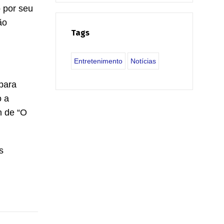
 por seu
ão
Tags
Entretenimento
Notícias
para
o a
n de “O
s