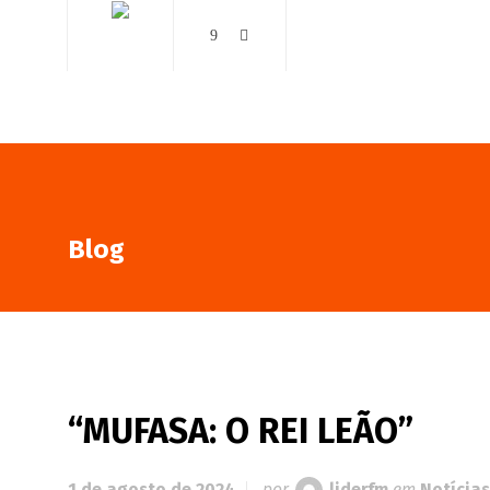
AO VIVO
NOTÍCIAS
Blog
“MUFASA: O REI LEÃO”
1 de agosto de 2024
por
liderfm
em
Notícias