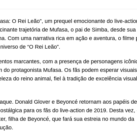
asa: O Rei Leão”, um prequel emocionante do live-actio
cinante trajetória de Mufasa, o pai de Simba, desde sua
ana. Com uma narrativa rica em ação e aventura, o filme
niverso de “O Rei Leão”.
omentos marcantes, com a presença de personagens icôn
em do protagonista Mufasa. Os fãs podem esperar visuais
za do reino animal, fiel à tradição de excelência visua
staque. Donald Glover e Beyoncé retornam aos papéis d
tálgica para os fãs do live-action de 2019. Desta vez, 
r, filha de Beyoncé, que fará sua estreia no mundo da
dução.