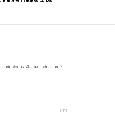
prefeita em ‘rédeas curtas’
 obrigatórios são marcados com
*