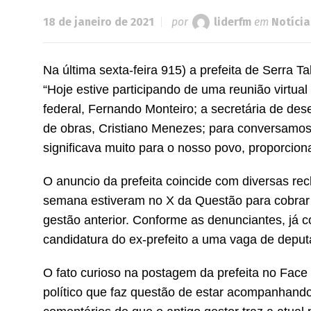
18 de janeiro de 2021
por
liderfm
em
Notícia
Na última sexta-feira 915) a prefeita de Serra
“Hoje estive participando de uma reunião virtua
federal, Fernando Monteiro; a secretária de des
de obras, Cristiano Menezes; para conversamos
significava muito para o nosso povo, proporcio
O anuncio da prefeita coincide com diversas re
semana estiveram no X da Questão para cobrar 
gestão anterior. Conforme as denunciantes, já 
candidatura do ex-prefeito a uma vaga de deput
O fato curioso na postagem da prefeita no Face
político que faz questão de estar acompanhando