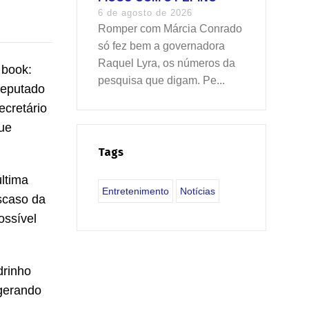
6 de agosto de 2026
Romper com Márcia Conrado
só fez bem a governadora
Raquel Lyra, os números da
 book:
pesquisa que digam. Pe...
deputado
ecretário
ue
Tags
ltima
Entretenimento
Notícias
scaso da
ossível
drinho
 gerando