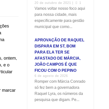
20 de outubro de 2021 |
1
Vamos voltar nosso foco aqui
para nossa cidade, mais
especificamente para gestão
ações
municipal que como...
a
 na
APROVAÇÃO DE RAQUEL
DISPARA EM ST, BOM
PARA ELA TER SE
s, ontem,
AFASTADO DE MÁRCIA,
JOÃO CAMPOS É QUE
, e o
FICOU COM O PEPINO
icular
6 de agosto de 2026
Romper com Márcia Conrado
só fez bem a governadora
r marcar
Raquel Lyra, os números da
pesquisa que digam. Pe...