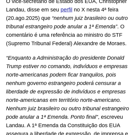
O vice-secretário de Estado dos EUA, Christopher
Landau, disse em seu
perfil
no X nesta 4ª feira
(20.ago.2025) que
“nenhum juiz brasileiro ou outro
tribunal estrangeiro pode anular a 1ª Emenda”
. O
comentário é uma referência ao ministro do STF
(Supremo Tribunal Federal) Alexandre de Moraes.
“Enquanto a Administração do presidente Donald
Trump estiver no comando, indivíduos e empresas
norte-americanas podem ficar tranquilos, pois
nenhum governo estrangeiro poderá censurar a
liberdade de expressão de indivíduos e empresas
norte-americanas em território norte-americano.
Nenhum juiz brasileiro ou outro tribunal estrangeiro
pode anular a 1ª Emenda. Ponto final”
, escreveu
Landau. A 1ª Emenda da Constituição dos EUA
assegura a liberdade de expressão, de imprensa e