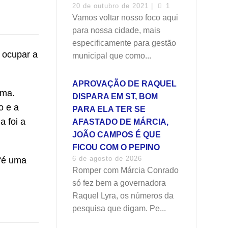
20 de outubro de 2021 |
1
Vamos voltar nosso foco aqui
para nossa cidade, mais
especificamente para gestão
a ocupar a
municipal que como...
APROVAÇÃO DE RAQUEL
ama.
DISPARA EM ST, BOM
o e a
PARA ELA TER SE
 foi a
AFASTADO DE MÁRCIA,
JOÃO CAMPOS É QUE
FICOU COM O PEPINO
6 de agosto de 2026
 “é uma
Romper com Márcia Conrado
só fez bem a governadora
Raquel Lyra, os números da
pesquisa que digam. Pe...