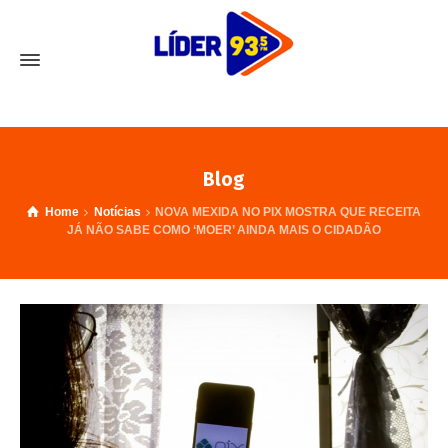
Blog
Home
Notícias
NOVA MEXIDA NO PIX MOSTRA QUE RECEITA
JÁ NÃO SABE COMO ‘MOER’ AINDA MAIS O CIDADÃO