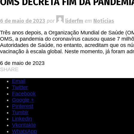
OMS DECRETA FIM DA PANDEMIA
6 de maio de 2023
por
liderfm
em
Notícias
Três anos depois, a Organização Mundial de Saúde (OM
OMS, a pandemia do coronavírus causou quase 7 milhõe
Autoridades de Saúde, no entanto, acreditam que os n
vacinação à escala global. Neste momento, já foram adm
6 de maio de 2023
SHARE
Email
Twitter
Facebook
Google +
Pinterest
Tumblr
Linkedin
Vkontakte
WhatsApp