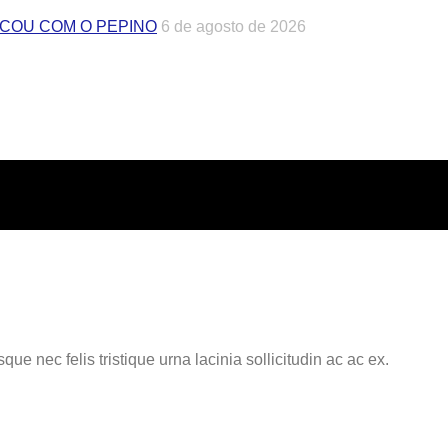
ICOU COM O PEPINO
6 de agosto de 2026
e nec felis tristique urna lacinia sollicitudin ac ac ex.