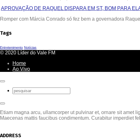
APROVAÇÃO DE RAQUEL DISPARA EM ST, BOM PARA ELA
Romper com Márcia Conrado só fez bem a governadora Raquel 
Tags
Entretenimento
Notícias
© 2020 Líder do Vale FM
Home
Ao Vivo
Etiam magna arcu, ullamcorper ut pulvinar et, ornare sit amet lig
Maecenas mattis faucibus condimentum. Curabitur imperdiet feli
ADDRESS