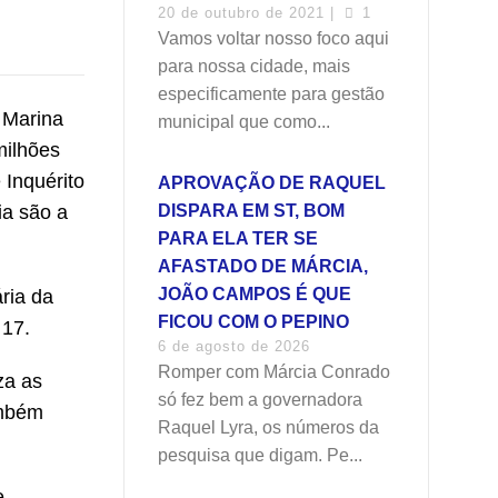
20 de outubro de 2021 |
1
Vamos voltar nosso foco aqui
para nossa cidade, mais
especificamente para gestão
 Marina
municipal que como...
milhões
Inquérito
APROVAÇÃO DE RAQUEL
ia são a
DISPARA EM ST, BOM
PARA ELA TER SE
AFASTADO DE MÁRCIA,
JOÃO CAMPOS É QUE
ria da
FICOU COM O PEPINO
 17.
6 de agosto de 2026
Romper com Márcia Conrado
za as
só fez bem a governadora
ambém
Raquel Lyra, os números da
pesquisa que digam. Pe...
e