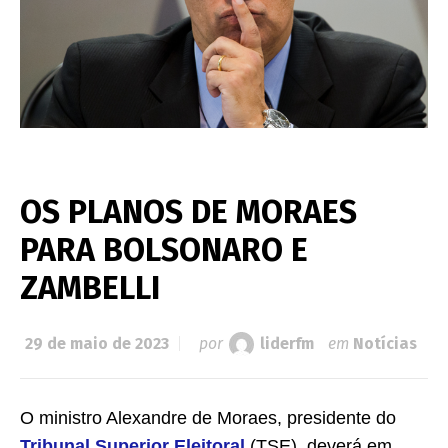
OS PLANOS DE MORAES
PARA BOLSONARO E
ZAMBELLI
29 de maio de 2023
por
liderfm
em
Notícias
O ministro Alexandre de Moraes, presidente do
Tribunal Superior Eleitoral
(TSE), deverá em