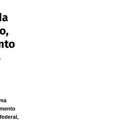
da
o,
nto
s
uma
amento
ederal,