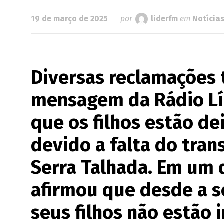
19 de março de 2025
por
liderfm
em
Notícia
Diversas reclamações 
mensagem da Rádio Lí
que os filhos estão de
devido a falta do tran
Serra Talhada. Em um
afirmou que desde a s
seus filhos não estão 