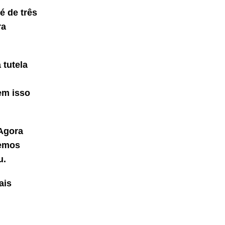
é de três
ra
 tutela
em isso
“Agora
remos
u.
ais