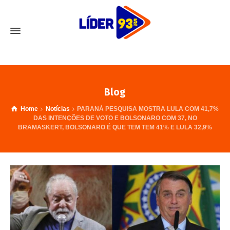
Blog
Home
Notícias
PARANÁ PESQUISA MOSTRA LULA COM 41,7%
DAS INTENÇÕES DE VOTO E BOLSONARO COM 37, NO
BRAMASKERT, BOLSONARO É QUE TEM TEM 41% E LULA 32,9%