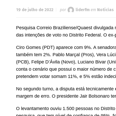
19 de julho de 2022
por
liderfm
em
Notícias
Pesquisa Correio Braziliense/Quaest divulgada
das intenções de voto no Distrito Federal. O ex-
Ciro Gomes (PDT) aparece com 9%. A senadora
também tem 2%. Pablo Marçal (Pros), Vera Lúc
(PCB), Felipe D’Ávila (Novo), Luciano Bivar (U
conta o cenário que possui o maior número de 
pretendem votar somam 11%, e 5% estão indeci
No segundo turno, a disputa está tecnicamente 
margem de erro. O presidente Jair Bolsonaro ter
O levantamento ouviu 1.500 pessoas no Distrito F
pesquisa, que tem nível de confiança de 95%, fo