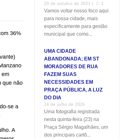
20 de outubro de 2021 |
1
Vamos voltar nosso foco aqui
para nossa cidade, mais
especificamente para gestão
) com 36%
municipal que como...
UMA CIDADE
vante)
ABANDONADA; EM ST
a Manzano
MORADORES DE RUA
m em
FAZEM SUAS
NECESSIDADES EM
u que não
PRAÇA PÚBLICA, A LUZ
DO DIA
24 de julho de 2026
ndo-se a
Uma fotografia registrada
.
nesta quinta-feira (23) na
Praça Sérgio Magalhães, um
lho. A
dos principais cartõ...
úmeros