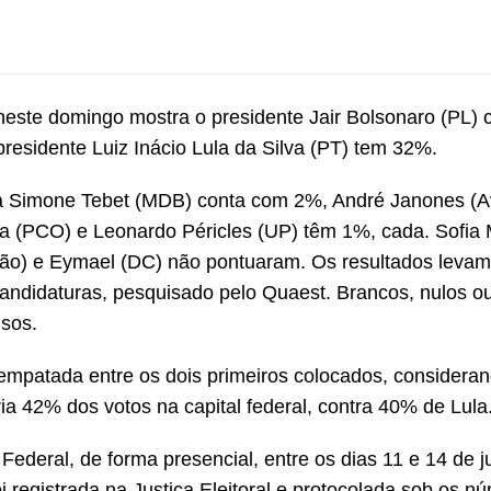
 neste domingo mostra o presidente Jair Bolsonaro (PL
presidente Luiz Inácio Lula da Silva (PT) tem 32%.
 Simone Tebet (MDB) conta com 2%, André Janones (A
ia (PCO) e Leonardo Péricles (UP) têm 1%, cada. Sofi
nião) e Eymael (DC) não pontuaram. Os resultados leva
candidaturas, pesquisado pelo Quaest. Brancos, nulos o
sos.
empatada entre os dois primeiros colocados, considera
ia 42% dos votos na capital federal, contra 40% de Lula
ederal, de forma presencial, entre os dias 11 e 14 de ju
i registrada na Justiça Eleitoral e protocolada sob os n