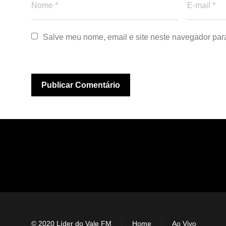
Salve meu nome, email e site neste navegador par
© 2020 Líder do Vale FM
Home
Ao Vivo