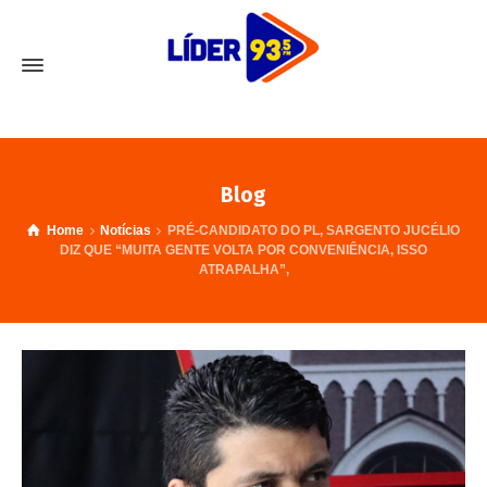
Blog
Home
Notícias
PRÉ-CANDIDATO DO PL, SARGENTO JUCÉLIO
DIZ QUE “MUITA GENTE VOLTA POR CONVENIÊNCIA, ISSO
ATRAPALHA”,