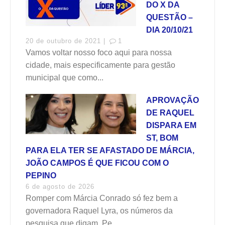
DO X DA
QUESTÃO –
DIA 20/10/21
20 de outubro de 2021 |
1
Vamos voltar nosso foco aqui para nossa
cidade, mais especificamente para gestão
municipal que como...
APROVAÇÃO
DE RAQUEL
DISPARA EM
ST, BOM
PARA ELA TER SE AFASTADO DE MÁRCIA,
JOÃO CAMPOS É QUE FICOU COM O
PEPINO
6 de agosto de 2026
Romper com Márcia Conrado só fez bem a
governadora Raquel Lyra, os números da
pesquisa que digam. Pe...