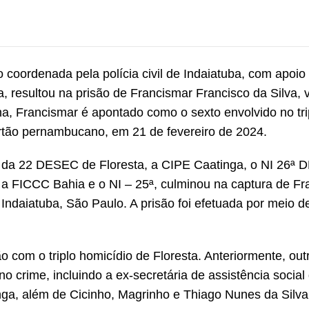
o coordenada pela polícia civil de Indaiatuba, com apoio
, resultou na prisão de Francismar Francisco da Silva, 
a, Francismar é apontado como o sexto envolvido no tri
ertão pernambucano, em 21 de fevereiro de 2024.
irc da 22 DESEC de Floresta, a CIPE Caatinga, o NI 26ª
 a FICCC Bahia e o NI – 25ª, culminou na captura de Fr
ndaiatuba, São Paulo. A prisão foi efetuada por meio 
 com o triplo homicídio de Floresta. Anteriormente, out
o crime, incluindo a ex-secretária de assistência social
nga, além de Cicinho, Magrinho e Thiago Nunes da Silva