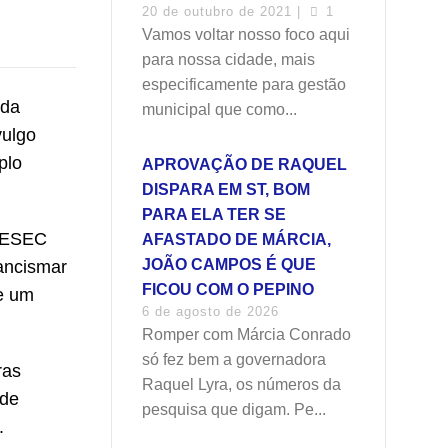
20 de outubro de 2021 |
1
Vamos voltar nosso foco aqui
para nossa cidade, mais
especificamente para gestão
 da
municipal que como...
vulgo
plo
APROVAÇÃO DE RAQUEL
DISPARA EM ST, BOM
PARA ELA TER SE
 DESEC
AFASTADO DE MÁRCIA,
JOÃO CAMPOS É QUE
ancismar
FICOU COM O PEPINO
de um
6 de agosto de 2026
Romper com Márcia Conrado
só fez bem a governadora
ras
Raquel Lyra, os números da
 de
pesquisa que digam. Pe...
.