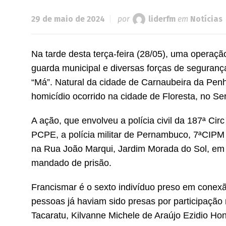
29 de maio de 2024
por
liderfm
em
Notícias
Na tarde desta terça-feira (28/05), uma operaçã
guarda municipal e diversas forças de segurança
“Má”. Natural da cidade de Carnaubeira da Penh
homicídio ocorrido na cidade de Floresta, no S
A ação, que envolveu a polícia civil da 187ª C
PCPE, a polícia militar de Pernambuco, 7ªCIPM
na Rua João Marqui, Jardim Morada do Sol, em I
mandado de prisão.
Francismar é o sexto indivíduo preso em conexão
pessoas já haviam sido presas por participação n
Tacaratu, Kilvanne Michele de Araújo Ezidio Ho