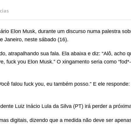
cias
sário Elon Musk, durante um discurso numa palestra sob
 Janeiro, neste sábado (16).
o, atrapalhando sua fala. Ela abaixa e diz: “Alô, acho q
e, fuck you Elon Musk.” O xingamento seria como “fod*-
 “Você falou fuck you, eu também posso.” E ele responde:
dente Luiz Inácio Lula da Silva (PT) irá perder a próxima
mas digitais, dizendo que a medida não deve ser apenas