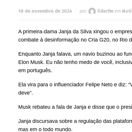
18 de novembro de 2024
por
liderfm
em
Notí
A primeira-dama Janja da Silva xingou o empre
combate à desinformação no Cria G20, no Rio de
Enquanto Janja falava, um navio buzinou ao fund
Elon Musk. Eu não tenho medo de você, inclusiv
em português.
Ela vira para o influenciador Felipe Neto e diz:
deve”.
Musk rebateu a fala de Janja e disse que o presi
Janja discursava sobre a regulação das platafor
mas em o todo mundo.