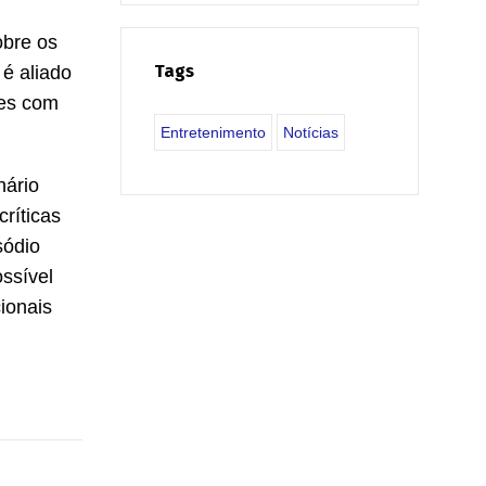
obre os
Tags
 é aliado
ões com
Entretenimento
Notícias
nário
críticas
sódio
ssível
ionais