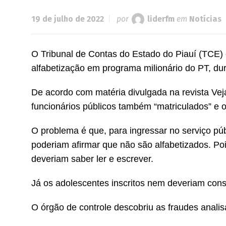
19 de julho de 2022
por
liderfm
em
Notícias
O Tribunal de Contas do Estado do Piauí (TCE) 
alfabetização em programa milionário do PT, du
De acordo com matéria divulgada na revista Veja,
funcionários públicos também “matriculados” e o
O problema é que, para ingressar no serviço pú
poderiam afirmar que não são alfabetizados. Poi
deveriam saber ler e escrever.
Já os adolescentes inscritos nem deveriam const
O órgão de controle descobriu as fraudes analis