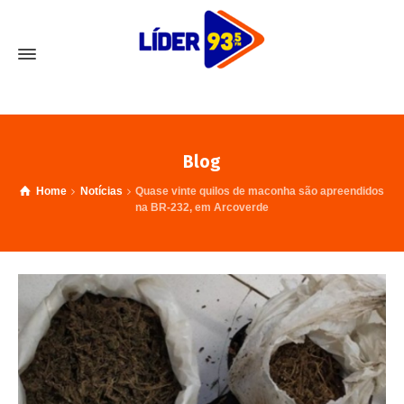
Blog
Home
Notícias
Quase vinte quilos de maconha são apreendidos
na BR-232, em Arcoverde