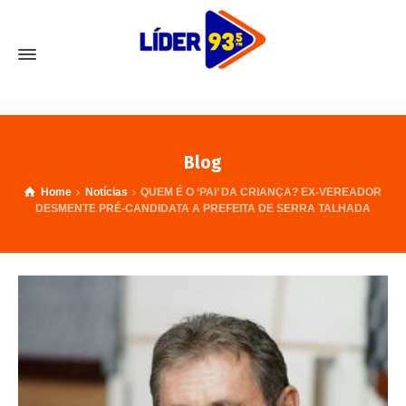
Blog
Home
Notícias
QUEM É O ‘PAI’ DA CRIANÇA? EX-VEREADOR
DESMENTE PRÉ-CANDIDATA A PREFEITA DE SERRA TALHADA