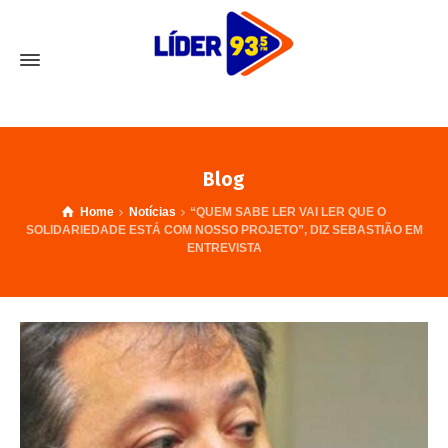
Blog
Home
Notícias
“QUEM SABE LER VAI LER QUE O
SOLIDARIEDADE ESTÁ COM NOSSO PROJETO”, DIZ SEBASTIÃO EM
ENTREVISTA