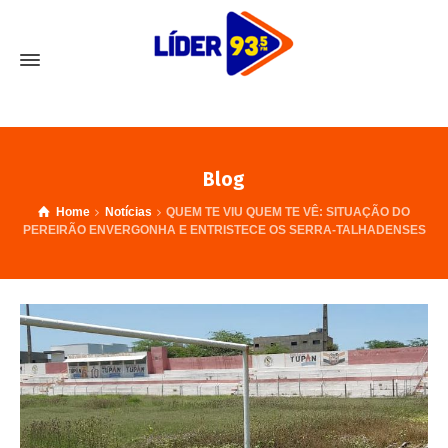
Blog
Home
Notícias
QUEM TE VIU QUEM TE VÊ: SITUAÇÃO DO
PEREIRÃO ENVERGONHA E ENTRISTECE OS SERRA-TALHADENSES