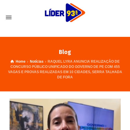
Blog
Home
Notícias
RAQUEL LYRA ANUNCIA REALIZAÇÃO DE
CONCURSO PÚBLICO UNIFICADO DO GOVERNO DE PE COM 455
VAGAS E PROVAS REALIZADAS EM 10 CIDADES, SERRA TALHADA
DE FORA