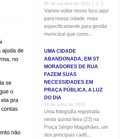
20 de outubro de 2021 |
1
Vamos voltar nosso foco aqui
para nossa cidade, mais
especificamente para gestão
municipal que como...
i
a ajuda de
UMA CIDADE
orma, no
ABANDONADA; EM ST
MORADORES DE RUA
FAZEM SUAS
NECESSIDADES EM
la se
PRAÇA PÚBLICA, A LUZ
egue o
DO DIA
 ela pra
24 de julho de 2026
 contas
Uma fotografia registrada
nesta quinta-feira (23) na
Praça Sérgio Magalhães, um
ento não
dos principais cartõ...