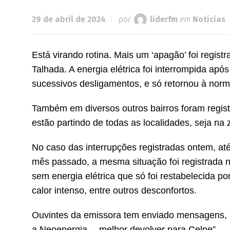
29 de abril de 2024
por
liderfm
em
Notícias
Está virando rotina. Mais um ‘apagão’ foi regis
Talhada. A energia elétrica foi interrompida após
sucessivos desligamentos, e só retornou à norma
Também em diversos outros bairros foram regis
estão partindo de todas as localidades, seja na 
No caso das interrupções registradas ontem, até
mês passado, a mesma situação foi registrada 
sem energia elétrica que só foi restabelecida p
calor intenso, entre outros desconfortos.
Ouvintes da emissora tem enviado mensagens, e
a Neoenergia… melhor devolver para Celpe”.