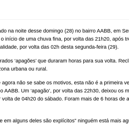
trado na noite desse domingo (28) no bairro AABB, em Se
 o início de uma chuva fina, por volta das 21h20, após t
lidade, por volta das 02h desta segunda-feira (29).
trados ‘apagões’ que duraram horas para sua volta. Re
zona urbana ou rural.
 agora não se sabe os motivos, esta não é a primeira v
no AABB. Um ‘apagão’, por volta das 22h30, deixou os 
or volta de 04h20 do sábado. Foram mais de 6 horas de 
 em alguns deles são explícitos” ninguém está mais a