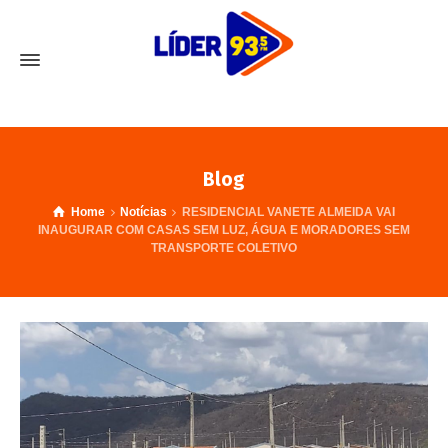
Blog
Home
Notícias
RESIDENCIAL VANETE ALMEIDA VAI
INAUGURAR COM CASAS SEM LUZ, ÁGUA E MORADORES SEM
TRANSPORTE COLETIVO