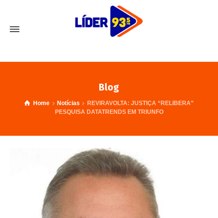
Blog
Home
Notícias
REVIRAVOLTA: JUSTIÇA “RELIBERA”
PESQUISA DATATRENDS EM TRIUNFO