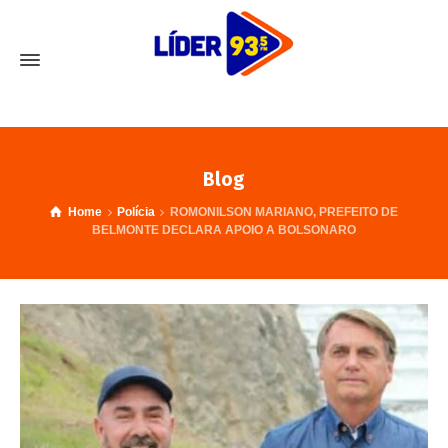
Blog
Home
Polícia
ROMONILSON MARIANO, PREFEITO DE
BELMONTE DECLARA APOIO A BOLSONARO