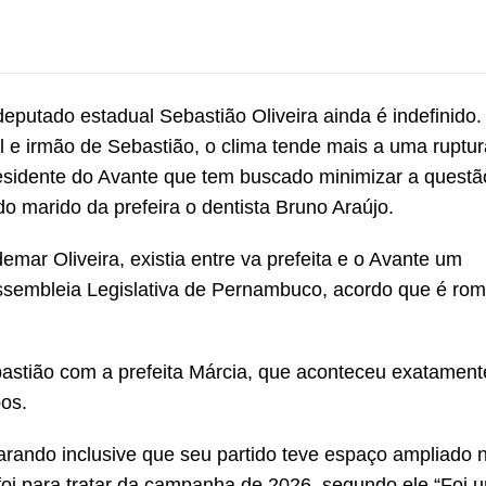
deputado estadual Sebastião Oliveira ainda é indefinido.
l e irmão de Sebastião, o clima tende mais a uma ruptur
esidente do Avante que tem buscado minimizar a questã
o marido da prefeira o dentista Bruno Araújo.
ar Oliveira, existia entre va prefeita e o Avante um
ssembleia Legislativa de Pernambuco, acordo que é ro
bastião com a prefeita Márcia, que aconteceu exatamen
os.
larando inclusive que seu partido teve espaço ampliado 
foi para tratar da campanha de 2026, segundo ele “Foi 