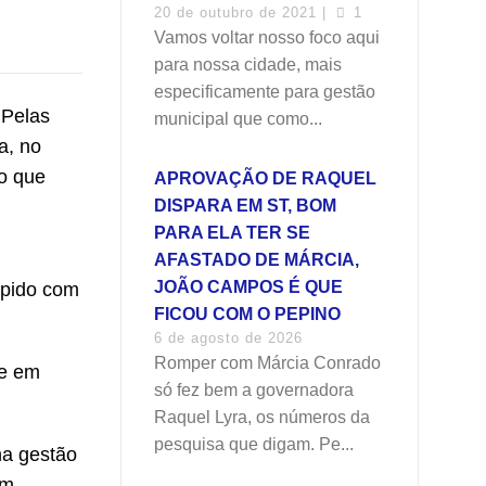
20 de outubro de 2021 |
1
Vamos voltar nosso foco aqui
para nossa cidade, mais
especificamente para gestão
 Pelas
municipal que como...
a, no
o que
APROVAÇÃO DE RAQUEL
DISPARA EM ST, BOM
PARA ELA TER SE
AFASTADO DE MÁRCIA,
JOÃO CAMPOS É QUE
mpido com
FICOU COM O PEPINO
6 de agosto de 2026
Romper com Márcia Conrado
te em
só fez bem a governadora
Raquel Lyra, os números da
pesquisa que digam. Pe...
na gestão
um