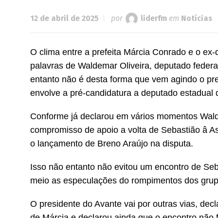
12 de abril de 2025
por
liderfm
em
Notícias
O clima entre a prefeita Márcia Conrado e o ex-
palavras de Waldemar Oliveira, deputado federa
entanto não é desta forma que vem agindo o pr
envolve a pré-candidatura a deputado estadual d
Conforme já declarou em vários momentos Waldem
compromisso de apoio a volta de Sebastião â A
o lançamento de Breno Araújo na disputa.
Isso não entanto não evitou um encontro de Se
meio as especulações do rompimentos dos grup
O presidente do Avante vai por outras vias, dec
de Márcia e declarou ainda que o encontro não 