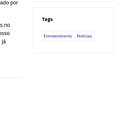
tado por
Tags
as no
osso
Entretenimento
Notícias
 já