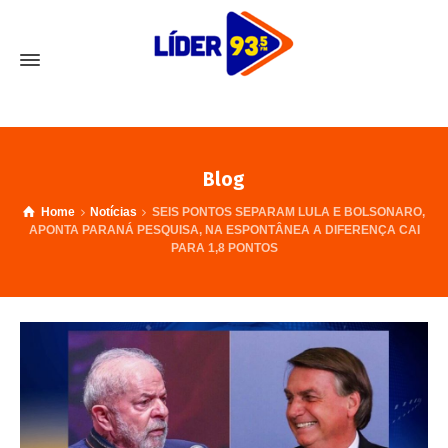
Blog
Home
Notícias
SEIS PONTOS SEPARAM LULA E BOLSONARO,
APONTA PARANÁ PESQUISA, NA ESPONTÂNEA A DIFERENÇA CAI
PARA 1,8 PONTOS