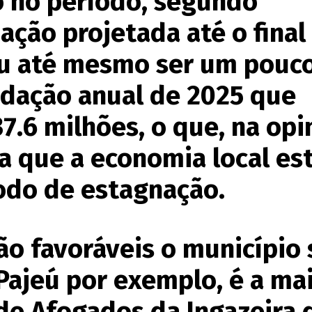
o no período, segundo
ação projetada até o final
u até mesmo ser um pouc
adação anual de 2025 que
7.6 milhões, o que, na opi
a que a economia local es
odo de estagnação.
o favoráveis o município 
Pajeú por exemplo, é a ma
de Afogados da Ingazeira 