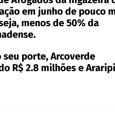
dação em junho de pouco m
 seja, menos de 50% da
hadense.
o seu porte, Arcoverde
o R$ 2.8 milhões e Ararip