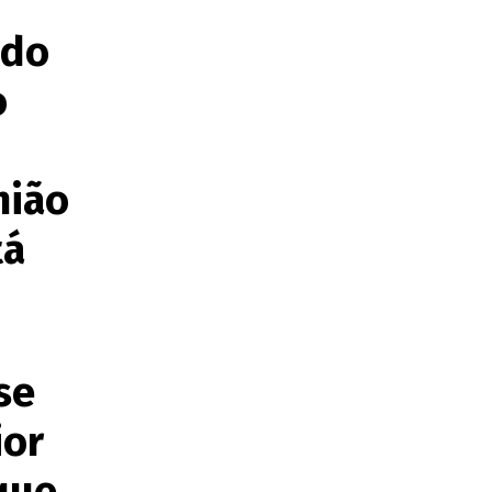
 do
o
nião
tá
se
ior
que