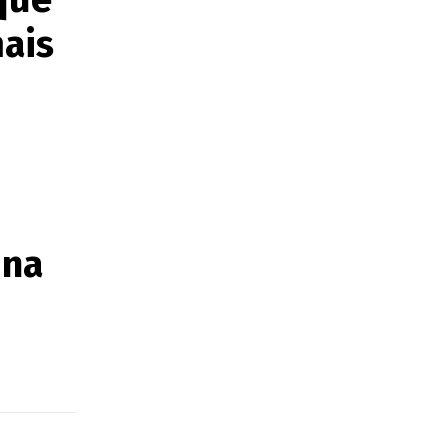
ais
ina