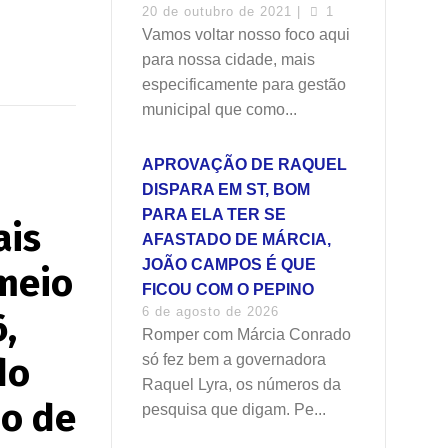
20 de outubro de 2021 |
1
Vamos voltar nosso foco aqui
para nossa cidade, mais
especificamente para gestão
municipal que como...
APROVAÇÃO DE RAQUEL
DISPARA EM ST, BOM
PARA ELA TER SE
ais
AFASTADO DE MÁRCIA,
JOÃO CAMPOS É QUE
 meio
FICOU COM O PEPINO
6 de agosto de 2026
,
Romper com Márcia Conrado
do
só fez bem a governadora
Raquel Lyra, os números da
io de
pesquisa que digam. Pe...