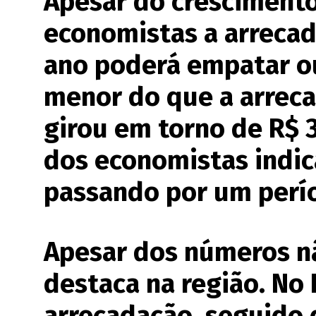
Apesar do cresciment
economistas a arrecad
ano poderá empatar o
menor do que a arrec
girou em torno de R$ 3
dos economistas indic
passando por um perí
Apesar dos números nã
destaca na região. No 
arrecadação, seguido 