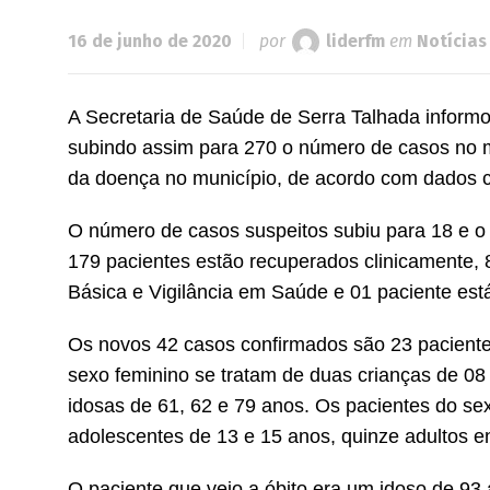
16 de junho de 2020
por
liderfm
em
Notícias
A Secretaria de Saúde de Serra Talhada informo
subindo assim para 270 o número de casos no mu
da doença no município, de acordo com dados co
O número de casos suspeitos subiu para 18 e o
179 pacientes estão recuperados clinicamente, 
Básica e Vigilância em Saúde e 01 paciente está
Os novos 42 casos confirmados são 23 paciente
sexo feminino se tratam de duas crianças de 08 
idosas de 61, 62 e 79 anos. Os pacientes do se
adolescentes de 13 e 15 anos, quinze adultos e
O paciente que veio a óbito era um idoso de 93 