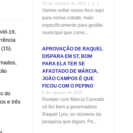
20 de outubro de 2021 |
1
Vamos voltar nosso foco aqui
para nossa cidade, mais
especificamente para gestão
vid-19,
municipal que como...
rrência
(15).
APROVAÇÃO DE RAQUEL
DISPARA EM ST, BOM
irmados,
PARA ELA TER SE
ção
AFASTADO DE MÁRCIA,
JOÃO CAMPOS É QUE
FICOU COM O PEPINO
6 de agosto de 2026
es do
Romper com Márcia Conrado
os e três
só fez bem a governadora
Raquel Lyra, os números da
pesquisa que digam. Pe...
l