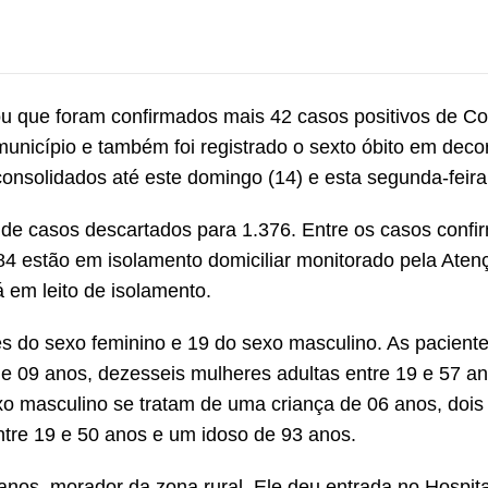
u que foram confirmados mais 42 casos positivos de Co
nicípio e também foi registrado o sexto óbito em deco
nsolidados até este domingo (14) e esta segunda-feira 
 de casos descartados para 1.376. Entre os casos conf
84 estão em isolamento domiciliar monitorado pela Aten
 em leito de isolamento.
s do sexo feminino e 19 do sexo masculino. As pacient
e 09 anos, dezesseis mulheres adultas entre 19 e 57 an
xo masculino se tratam de uma criança de 06 anos, dois
ntre 19 e 50 anos e um idoso de 93 anos.
anos, morador da zona rural. Ele deu entrada no Hospita