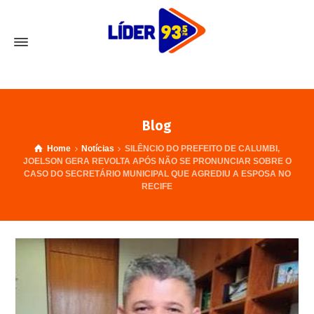
Blog
Home
Notícias
SILÊNCIO DO PREFEITO DE CALUMBI,
JOELSON GERA REVOLTA APÓS NÃO SE PRONUNCIAR SOBRE O
CASO DO SECRETÁRIO MUNICIPAL QUE AGREDIU A ESPOSA NO
RECIFE