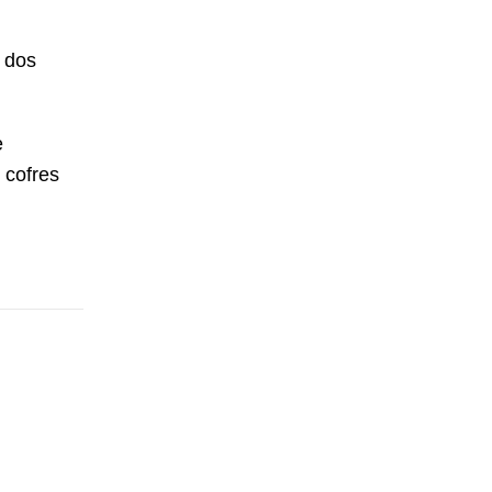
 dos
e
 cofres