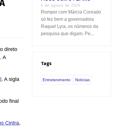
HA
6 de agosto de 2026
Romper com Márcia Conrado
só fez bem a governadora
Raquel Lyra, os números da
pesquisa que digam. Pe...
o direto
. A
Tags
l
. A sigla
Entretenimento
Notícias
odo final
s Cintra
,