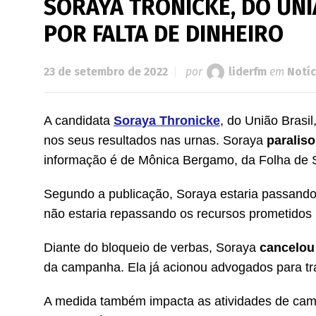
SORAYA TRONICKE, DO UNI
POR FALTA DE DINHEIRO
23 de setembro de 2022
por
liderfm
em
Notíc
A candidata
Soraya Thronicke
, do União Brasi
nos seus resultados nas urnas. Soraya
paraliso
informação é de Mônica Bergamo, da Folha de 
Segundo a publicação, Soraya estaria passando 
não estaria repassando os recursos prometidos 
Diante do bloqueio de verbas, Soraya
cancelou
da campanha. Ela já acionou advogados para tra
A medida também impacta as atividades de cam